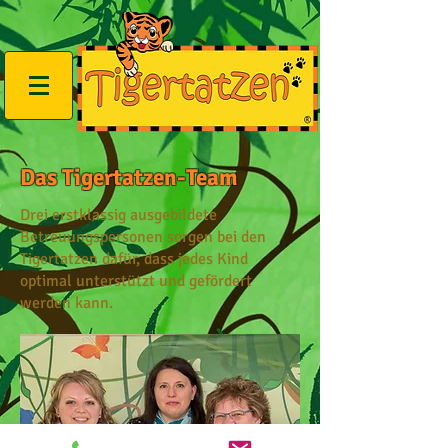
Das Tigertatzen-Team
Drei erstklassig ausgebildete
Betreuungspersonen sorgen bei den
Tigertatzen dafür, dass jedes Kind
optimal unterstützt und gefördert
werden kann.